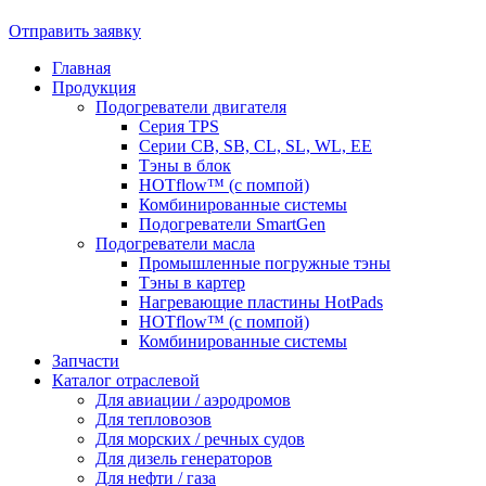
Отправить заявку
Главная
Продукция
Подогреватели двигателя
Серия TPS
Cерии CB, SB, CL, SL, WL, EE
Тэны в блок
HOTflow™ (c помпой)
Комбинированные системы
Подогреватели SmartGen
Подогреватели масла
Промышленные погружные тэны
Тэны в картер
Нагревающие пластины HotPads
HOTflow™ (c помпой)
Комбинированные системы
Запчасти
Каталог отраслевой
Для авиации / аэродромов
Для тепловозов
Для морских / речных судов
Для дизель генераторов
Для нефти / газа